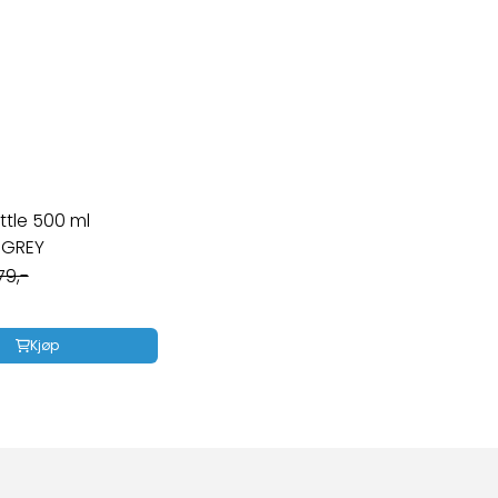
ottle 500 ml
 GREY
79,-
Kjøp