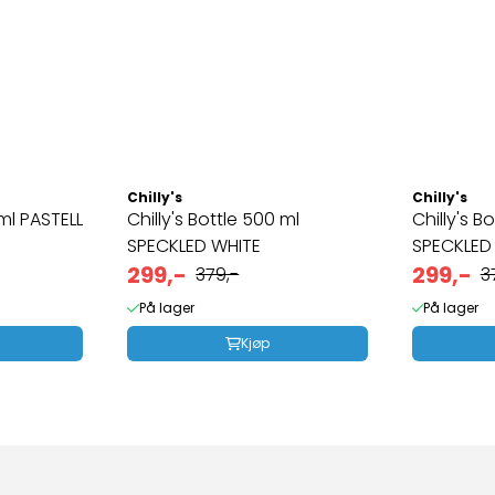
Chilly's
Chilly's
 ml PASTELL
Chilly's Bottle 500 ml
Chilly's B
SPECKLED WHITE
SPECKLED
299,-
299,-
379,-
3
På lager
På lager
Kjøp