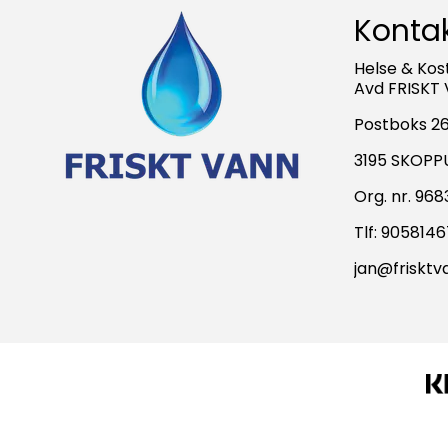
Kontak
Helse & Kos
Avd FRISKT
Postboks 2
3195 SKOP
Org. nr. 96
Tlf:
9058146
jan@frisktv