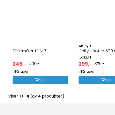
Chilly's
TDS-måler TDS-3
Chilly's Bottle 500
GREEN
249,-
299,-
499,-
379,-
På lager
På lager
Kjøp
Kjøp
Viser
1
til
4
(av
4
produkter)