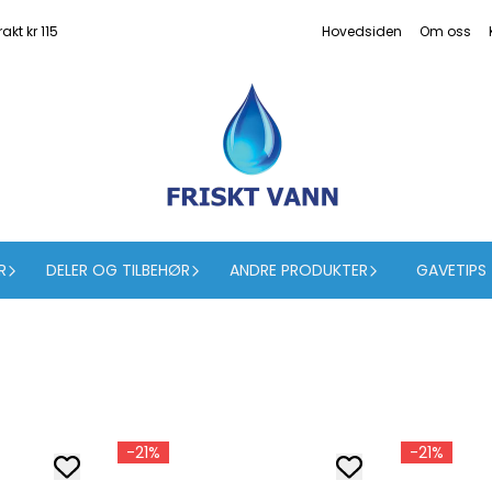
akt kr 115
Hovedsiden
Om oss
R
DELER OG TILBEHØR
ANDRE PRODUKTER
GAVETIPS
-21%
-21%