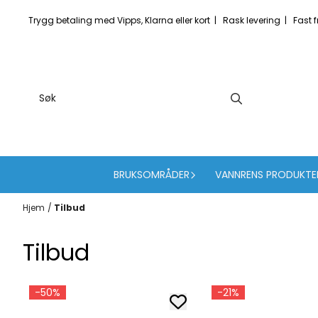
Hopp til innhold
Trygg betaling med Vipps, Klarna eller kort | Rask levering | Fast fr
BRUKSOMRÅDER
VANNRENS PRODUKTE
Hjem
/
Tilbud
Tilbud
-50%
-21%