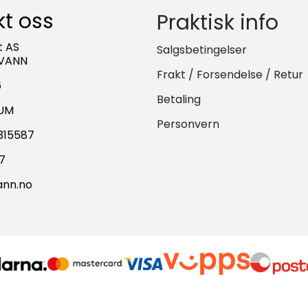
t oss
Praktisk info
t AS
Salgsbetingelser
 VANN
Frakt / Forsendelse / Retur
6
Betaling
PUM
Personvern
8315587
7
ann.no