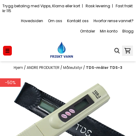
Hopp til innhold
Trygg betaling med Vipps, Klarna eller kort | Rask levering | Fast frakt
kr 115
Hovedsiden
Om oss
Kontakt oss
Hvorfor rense vannet?
Omtaler
Min konto
Blogg
Hjem
/
ANDRE PRODUKTER
/
Måleutstyr
/
TDS-måler TDS-3
-50%