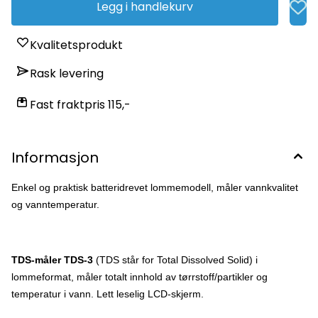
smart å benytte TDS-måleren for å måle vannkvaliteten på
Legg i handlekurv
urenset vann når du er på reise. Spesifikasjoner:
Måleområde: 0 – 9.9999 ppm* Temperatur: 0 – 80 grader C,
32 – 176 grader F, enhet 0,1 grader C/F Batterier: 2 x 1,5 V
Kvalitetsprodukt
knappcellebatterier (sølvoksid) LR44 / SR44 (kjøpes billig
hos for eksempel Clas Ohlson) Mål: 16 x 3 x 1,5 cm Vekt: 57 g
Rask levering
Oppbevaringsetui medfølger. * ppm er en engelsk
forkortelse: parts per million – eller på norsk: enheter per
million, 1 ppm = 1/1 000 000 og 10 000 ppm = 1%
Fast fraktpris 115,-
Informasjon
Enkel og praktisk batteridrevet lommemodell, måler vannkvalitet
og vanntemperatur.
TDS-måler TDS-3
(TDS står for Total Dissolved Solid) i
lommeformat, måler totalt innhold av tørrstoff/partikler og
temperatur i vann. Lett leselig LCD-skjerm.