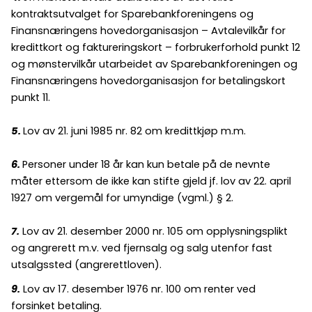
kontraktsutvalget for Sparebankforeningens og
Finansnæringens hovedorganisasjon – Avtalevilkår for
kredittkort og faktureringskort – forbrukerforhold punkt 12
og mønstervilkår utarbeidet av Sparebankforeningen og
Finansnæringens hovedorganisasjon for betalingskort
punkt 11.
5.
Lov av 21. juni 1985 nr. 82 om kredittkjøp m.m.
6.
Personer under 18 år kan kun betale på de nevnte
måter ettersom de ikke kan stifte gjeld jf. lov av 22. april
1927 om vergemål for umyndige (vgml.) § 2.
7.
Lov av 21. desember 2000 nr. 105 om opplysningsplikt
og angrerett m.v. ved fjernsalg og salg utenfor fast
utsalgssted (angrerettloven).
9.
Lov av 17. desember 1976 nr. 100 om renter ved
forsinket betaling.