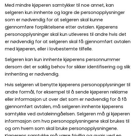
Med mindre kjøperen samtykker til noe annet, kan
selgeren kun innhente og lagre de personopplysninger
som er nødvendig for at selgeren skal kunne
gjennomføre forpliktelsene etter avtalen. Kjøperens
personopplysninger skal kun utleveres til andre hvis det
er nødvendig for at selgeren skal få gjennomført avtalen
med kjøperen, eller i lovbestemte tilfelle.
Selgeren kan kun innhente kjøperens personnummer
dersom det er saklig behov for sikker identifisering og slik
innhenting er nødvendig.
Hvis selgeren vil benytte kjøperens personopplysninger til
andre formål, for eksempel til å sende kjøperen reklame
eller informasjon ut over det som er nødvendig for å få
gjennomført avtalen, må selgeren innhente kjøperens
samtykke ved avtaleinngåelsen. Selgeren må gi kjøperen
informasjon om hva personopplysningene skal brukes til
og om hvem som skal bruke personopplysningene.
Kjøperens samtykke må være frivillig og avgis ved en