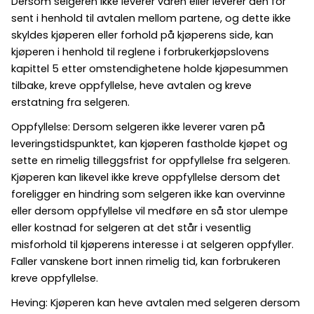
Dersom selgeren ikke leverer varen eller leverer den for
sent i henhold til avtalen mellom partene, og dette ikke
skyldes kjøperen eller forhold på kjøperens side, kan
kjøperen i henhold til reglene i forbrukerkjøpslovens
kapittel 5 etter omstendighetene holde kjøpesummen
tilbake, kreve oppfyllelse, heve avtalen og kreve
erstatning fra selgeren.
Oppfyllelse: Dersom selgeren ikke leverer varen på
leveringstidspunktet, kan kjøperen fastholde kjøpet og
sette en rimelig tilleggsfrist for oppfyllelse fra selgeren.
Kjøperen kan likevel ikke kreve oppfyllelse dersom det
foreligger en hindring som selgeren ikke kan overvinne
eller dersom oppfyllelse vil medføre en så stor ulempe
eller kostnad for selgeren at det står i vesentlig
misforhold til kjøperens interesse i at selgeren oppfyller.
Faller vanskene bort innen rimelig tid, kan forbrukeren
kreve oppfyllelse.
Heving: Kjøperen kan heve avtalen med selgeren dersom