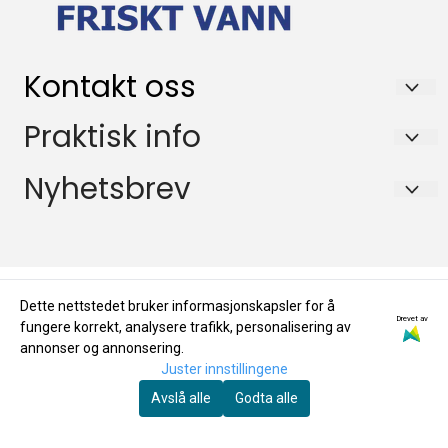
Kontakt oss
Helse & Kost AS
Praktisk info
Avd FRISKT VANN
Salgsbetingelser
Nyhetsbrev
Postboks 26
Frakt / Forsendelse / Retur
3195 SKOPPUM
Hold deg oppdatert: få tilsendt informasjon om
Betaling
Org. nr. 968315587
nyheter
Personvern
Tlf:
90581467
E-post
Dette nettstedet bruker informasjonskapsler for å
jan@frisktvann.no
Drevet av
fungere korrekt, analysere trafikk, personalisering av
annonser og annonsering.
Juster innstillingene
Meld meg på
Avslå alle
Godta alle