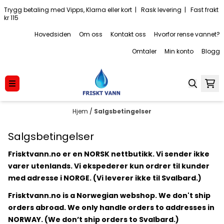
Hopp til innhold
Trygg betaling med Vipps, Klarna eller kort | Rask levering | Fast frakt
kr 115
Hovedsiden
Om oss
Kontakt oss
Hvorfor rense vannet?
Omtaler
Min konto
Blogg
Hjem
/
Salgsbetingelser
Salgsbetingelser
Frisktvann.no er en NORSK nettbutikk. Vi sender ikke
varer utenlands. Vi ekspederer kun ordrer til kunder
med adresse i NORGE. (Vi leverer ikke til Svalbard.)
Frisktvann.no is a Norwegian webshop. We don't ship
orders abroad. We only handle orders to addresses in
NORWAY. (We don’t ship orders to Svalbard.)