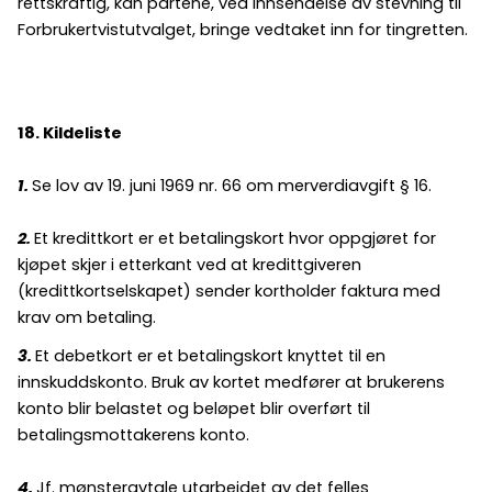
rettskraftig, kan partene, ved innsendelse av stevning til
Forbrukertvistutvalget, bringe vedtaket inn for tingretten.
18. Kildeliste
1.
Se lov av 19. juni 1969 nr. 66 om merverdiavgift § 16.
2.
Et kredittkort er et betalingskort hvor oppgjøret for
kjøpet skjer i etterkant ved at kredittgiveren
(kredittkortselskapet) sender kortholder faktura med
krav om betaling.
3.
Et debetkort er et betalingskort knyttet til en
innskuddskonto. Bruk av kortet medfører at brukerens
konto blir belastet og beløpet blir overført til
betalingsmottakerens konto.
4.
Jf. mønsteravtale utarbeidet av det felles