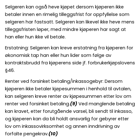
Selgeren kan også heve kjøpet dersom kjøperen ikke
betaler innen en rimelig tilleggsfrist for oppfyllelse som
selgeren har fastsatt. Selgeren kan likevel ikke heve mens
tilleggsfristen løper, med mindre kjøperen har sagt at
han eller hun ikke vil betale.
Erstatning: Selgeren kan kreve erstatning fra kjøperen for
økonomisk tap han eller hun lider som følge av
kontraktsbrudd fra kjøperens side jf. forbrukerkjøpslovens
§46.
Renter ved forsinket betaling/inkassogebyr: Dersom
kjøperen ikke betaler kjøpesummen i henhold til avtalen,
kan selgeren kreve renter av kjøpesummen etter lov om
renter ved forsinket betaling.
(9)
Ved manglende betaling
kan kravet, etter forutgående varsel, bli sendt til inkasso,
og kjøperen kan da bli holdt ansvarlig for gebyrer etter
lov om inkassovirksomhet og annen inndrivning av
forfalte pengekrav.
(10)