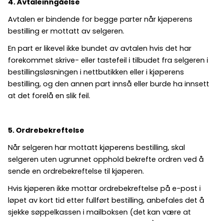
4. Avtaleinngåelse
Avtalen er bindende for begge parter når kjøperens
bestilling er mottatt av selgeren.
En part er likevel ikke bundet av avtalen hvis det har
forekommet skrive- eller tastefeil i tilbudet fra selgeren i
bestillingsløsningen i nettbutikken eller i kjøperens
bestilling, og den annen part innså eller burde ha innsett
at det forelå en slik feil.
5. Ordrebekreftelse
Når selgeren har mottatt kjøperens bestilling, skal
selgeren uten ugrunnet opphold bekrefte ordren ved å
sende en ordrebekreftelse til kjøperen.
Hvis kjøperen ikke mottar ordrebekreftelse på e-post i
løpet av kort tid etter fullført bestilling, anbefales det å
sjekke søppelkassen i mailboksen (det kan være at