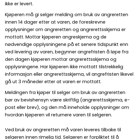
ikke er levert.
Kjøperen må gi selger melding om bruk av angreretten
innen 14 dager etter at varen, de foreskrevne
opplysninger om angreretten og angrerettsskjema er
mottatt. Mottar kjøperen angreskjema og de
nødvendige opplysningene på et senere tidspunkt enn
ved levering av varen, begynner angrefristen å løpe fra
den dagen kjøperen mottar angrerettsskjema og
opplysningene. Har kjøperen ikke mottatt tilstrekkelig
informasjon eller angrerettsskjema, vil angrefristen likevel
gå ut 3 måneder etter at varen er mottatt.
Meldingen fra kjøper til selger om bruk av angreretten
bør av bevishensyn være skriftlig (angrerettsskjema, e-
post eller brev), og den må inneholde opplysninger om
hvordan kjøperen vil returnere varen til selgeren.
Ved bruk av angreretten må varen leveres tilbake til
selgeren innen rimelig tid. Selgeren er forpliktet til å