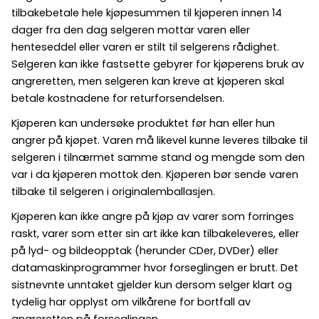
tilbakebetale hele kjøpesummen til kjøperen innen 14
dager fra den dag selgeren mottar varen eller
henteseddel eller varen er stilt til selgerens rådighet.
Selgeren kan ikke fastsette gebyrer for kjøperens bruk av
angreretten, men selgeren kan kreve at kjøperen skal
betale kostnadene for returforsendelsen.
Kjøperen kan undersøke produktet før han eller hun
angrer på kjøpet. Varen må likevel kunne leveres tilbake til
selgeren i tilnærmet samme stand og mengde som den
var i da kjøperen mottok den. Kjøperen bør sende varen
tilbake til selgeren i originalemballasjen.
Kjøperen kan ikke angre på kjøp av varer som forringes
raskt, varer som etter sin art ikke kan tilbakeleveres, eller
på lyd- og bildeopptak (herunder CDer, DVDer) eller
datamaskinprogrammer hvor forseglingen er brutt. Det
sistnevnte unntaket gjelder kun dersom selger klart og
tydelig har opplyst om vilkårene for bortfall av
angreretten på forseglingen.