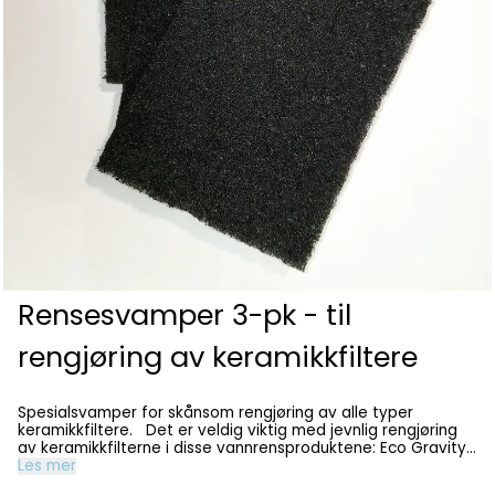
Rensesvamper 3-pk - til
rengjøring av keramikkfiltere
Spesialsvamper for skånsom rengjøring av alle typer
keramikkfiltere. Det er veldig viktig med jevnlig rengjøring
av keramikkfilterne i disse vannrensproduktene: Eco Gravity
Eco Fast Eco Solution NB: Rengjør alltid med bare vann. Bruk
Les mer
aldri såpe eller oppvaskmiddel, for det kan tette porene i