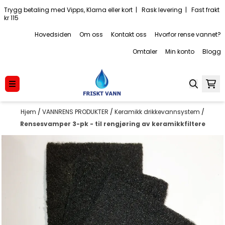
Hopp til innhold
Trygg betaling med Vipps, Klarna eller kort | Rask levering | Fast frakt
kr 115
Hovedsiden
Om oss
Kontakt oss
Hvorfor rense vannet?
Omtaler
Min konto
Blogg
Hjem
/
VANNRENS PRODUKTER
/
Keramikk drikkevannsystem
/
Rensesvamper 3-pk - til rengjøring av keramikkfiltere