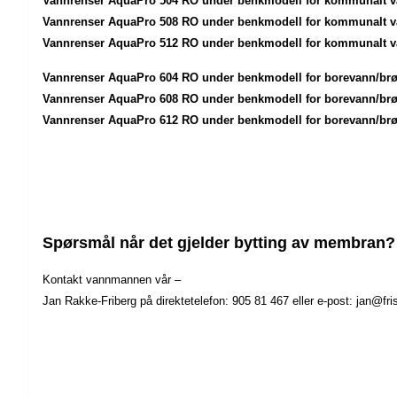
Vannrenser AquaPro 504 RO under benkmodell for kommunalt 
Vannrenser AquaPro 508 RO under benkmodell for kommunalt 
Vannrenser AquaPro 512 RO under benkmodell for kommunalt 
Vannrenser AquaPro 604 RO under benkmodell for borevann/br
Vannrenser AquaPro 608 RO under benkmodell for borevann/br
Vannrenser AquaPro 612 RO under benkmodell for borevann/br
Spørsmål når det gjelder bytting av membran?
Kontakt vannmannen vår –
Jan Rakke-Friberg på direktetelefon: 905 81 467 eller e-post: jan@fr