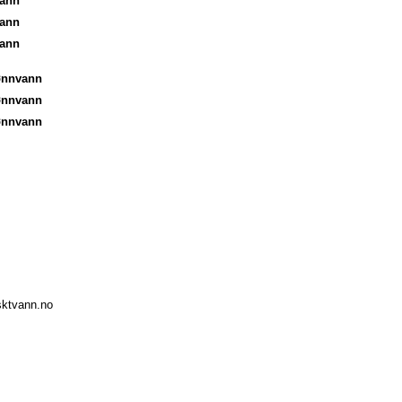
vann
vann
vann
ønnvann
ønnvann
ønnvann
isktvann.no