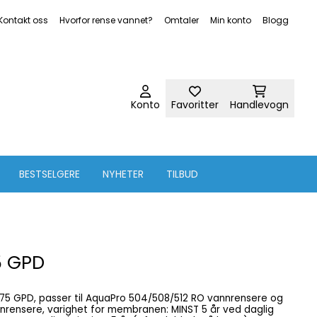
Kontakt oss
Hvorfor rense vannet?
Omtaler
Min konto
Blogg
Konto
Favoritter
Handlevogn
BESTSELGERE
NYHETER
TILBUD
5 GPD
GPD, passer til AquaPro 504/508/512 RO vannrensere og
rensere, varighet for membranen: MINST 5 år ved daglig