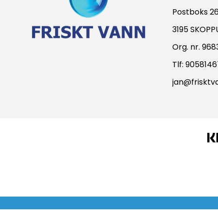
Postboks 2
3195 SKOP
Org. nr. 96
Tlf:
9058146
jan@frisktv