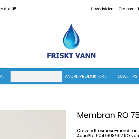
akt kr 115
Hovedsiden
Om oss
R
DELER OG TILBEHØR
ANDRE PRODUKTER
GAVETIPS
Membran RO 7
Omvendt osmose-membran 75 
AquaPro 604/608/612 RO vann