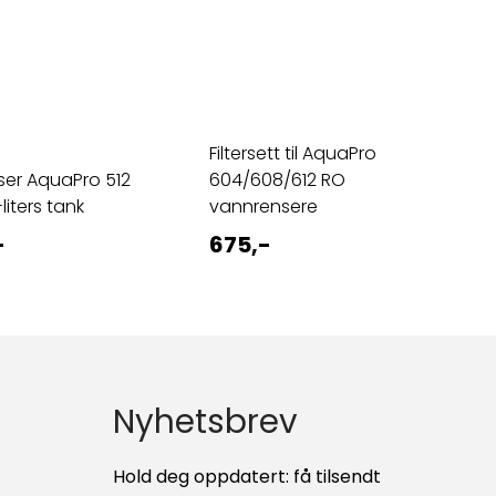
Filtersett til AquaPro
er AquaPro 512
604/608/612 RO
liters tank
vannrensere
-
675,-
Nyhetsbrev
Hold deg oppdatert: få tilsendt