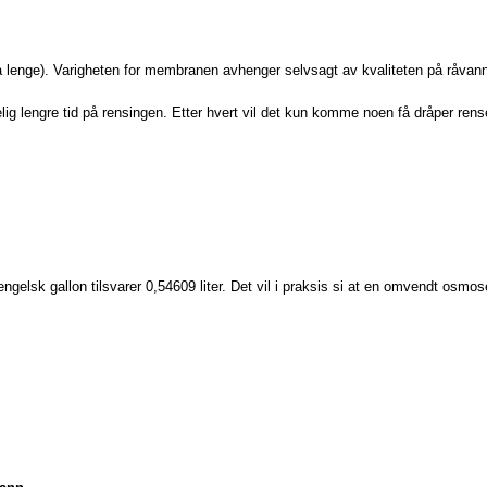
 så lenge). Varigheten for membranen avhenger selvsagt av kvaliteten på råvann
lig lengre tid på rensingen. Etter hvert vil det kun komme noen få dråper ren
ngelsk gallon tilsvarer 0,54609 liter. Det vil i praksis si at en omvendt osmo