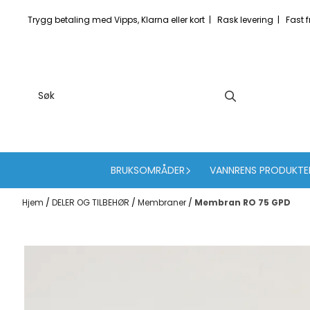
Hopp til innhold
Trygg betaling med Vipps, Klarna eller kort | Rask levering | Fast fr
BRUKSOMRÅDER
VANNRENS PRODUKTE
Hjem
/
DELER OG TILBEHØR
/
Membraner
/
Membran RO 75 GPD